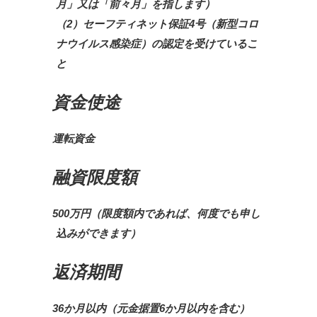
月」又は「前々月」を指します）
（2）セーフティネット保証4号（新型コロ
ナウイルス感染症）の認定を受けているこ
と
資金使途
運転資金
融資限度額
500万円（限度額内であれば、何度でも申し
込みができます）
返済期間
36か月以内（元金据置6か月以内を含む）