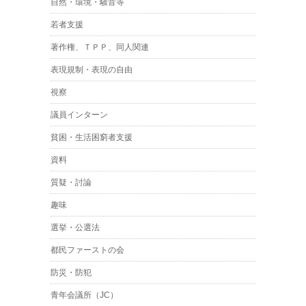
自然・環境・騒音等
若者支援
著作権、ＴＰＰ、同人関連
表現規制・表現の自由
視察
議員インターン
貧困・生活困窮者支援
資料
質疑・討論
趣味
選挙・公選法
都民ファーストの会
防災・防犯
青年会議所（JC）