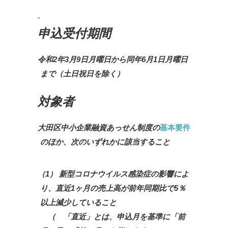
申込受付期間
令和2年3月9日月曜日から同年6月1日月曜日
まで（土日祝日を除く）
対象者
大田区中小企業融資あっせん制度の
基本要件
のほか、次のいずれかに該当すること
（1） 新型コロナウイルス感染症の影響によ
り、直近1ヶ月の売上高が前年同期比で5％
以上減少していること
（ 「直近」とは、申込月を基準に「前