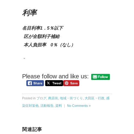
利率
名目利率1．5％以下
区が全額利子補給
本人負担率 0％（なし）
Please follow and like us:
Posted in
ブログ
,
商店街
,
地域・街づくり
,
大田区・行政
,
感
染症対策他
,
活動報告
,
資料
｜
No Comments »
関連記事