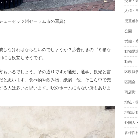
交通・
人権・
児童虐
チューセッツ州セーラム市の写真）
公園
労働・
戒しなければならないのでしょうか？広告付きのゴミ箱な
動物愛
用にも役立ちそうです。
動画
方もいるでしょう。その通りですが通勤、通学、観光と言
区政報
だと思います。食べ物や飲み物、紙屑、他。そこら中で売
区議会
する人は多いと思います。駅のホームにもない所もありま
商店街
地域・
地域活
外国人
多様性