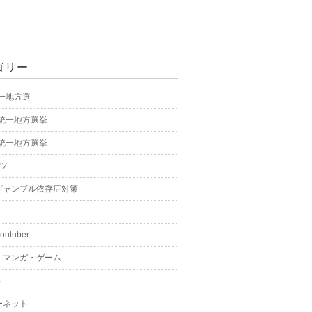
ゴリー
統一地方選
年統一地方選挙
年統一地方選挙
ーツ
ギャンブル依存症対策
youtuber
・マンガ・ゲーム
ト
ーネット