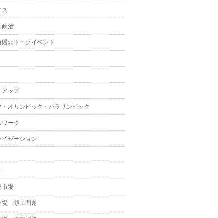
イス
と政治
白饅頭トークイベント
トアップ
ツ・オリンピック・パラリンピック
スワーク
ライゼーション
ト
売市場
波堤 領土問題