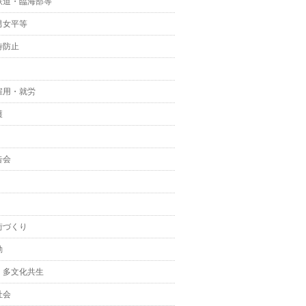
鉄道・臨海部等
男女平等
待防止
雇用・就労
護
告会
街づくり
動
・多文化共生
社会