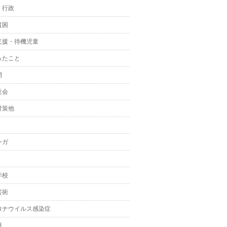
・行政
貧困
支援・待機児童
ったこと
開
社会
対策他
ンガ
学校
芸術
ロナウイルス感染症
護