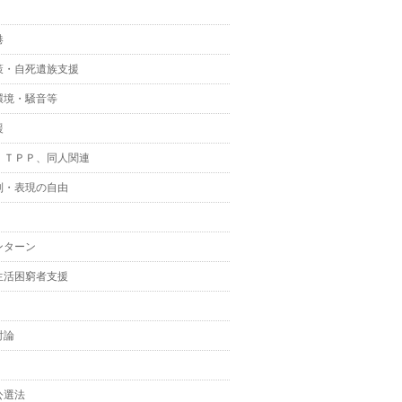
港
策・自死遺族支援
環境・騒音等
援
、ＴＰＰ、同人関連
制・表現の自由
ンターン
生活困窮者支援
討論
公選法