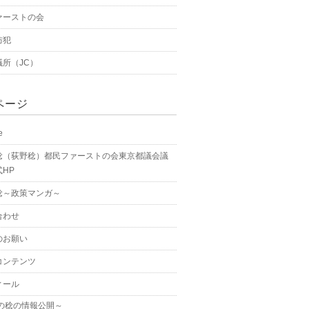
ァーストの会
防犯
議所（JC）
ページ
e
稔（荻野稔）都民ファーストの会東京都議会議
HP
稔～政策マンガ～
合わせ
のお願い
コンテンツ
ィール
の稔の情報公開～