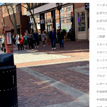
インボ
おぎの
おぎの
コラム
ご挨拶
スター
スポー
セック
ノーマ
ブログ
レポー
中央卸
中央防