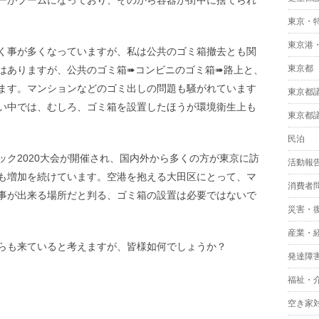
東京・
東京港
く事が多くなっていますが、私は公共のゴミ箱撤去とも関
東京都
はありますが、公共のゴミ箱➠コンビニのゴミ箱➠路上と、
ます。マンションなどのゴミ出しの問題も騒がれています
東京都
い中では、むしろ、ゴミ箱を設置したほうが環境衛生上も
東京都
民泊
ク2020大会が開催され、国内外から多くの方が東京に訪
活動報
も増加を続けています。空港を抱える大田区にとって、マ
消費者
事が出来る場所だと判る、ゴミ箱の設置は必要ではないで
災害・
産業・
らも来ていると考えますが、皆様如何でしょうか？
発達障
福祉・
空き家