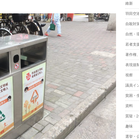
維新
羽田空
自殺対
自然・
若者支
著作権
表現規
視察
議員イ
貧困・
資料
質疑・
趣味
選挙・