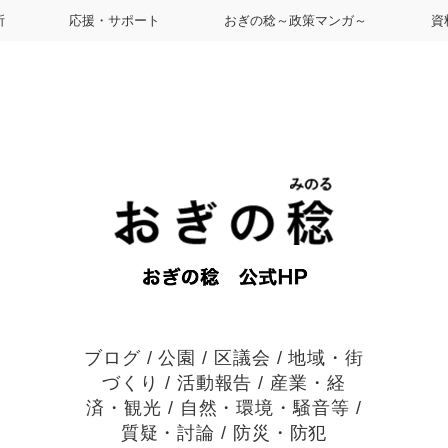
所
応援・サポート
おぎの稔～政策マンガ～
資
ブログ
/
公園
/
区議会
/
地域・街
づくり
/
活動報告
/
産業・経
済・観光
/
自然・環境・騒音等
/
質疑・討論
/
防災・防犯