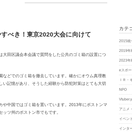
カテ
すべき！東京2020大会に向けて
2015
2019
は大田区議会本会議で質問をした公共のゴミ箱の設置につ
2023
eスポ
園などでのゴミ箱を撤去しています。確かにオウム真理教
ＩＲ・
しい記憶があり、そうした経験から防犯対策はとても大切
NPO
Vtuber.
や中国ではゴミ箱を置いています。2013年にボストンマ
アニメ
セッツ州のボストン市でもです。
イベン
インタ