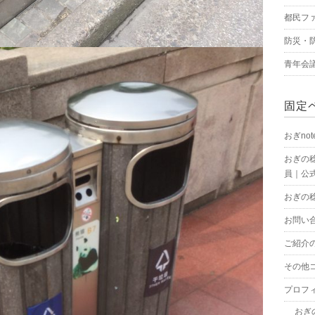
都民フ
防災・
青年会
固定
おぎnot
おぎの
員｜公式
おぎの
お問い
ご紹介
その他
プロフ
おぎ