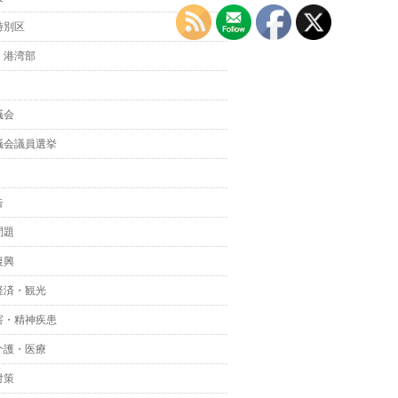
特別区
・港湾部
議会
議会議員選挙
告
問題
復興
経済・観光
害・精神疾患
介護・医療
対策