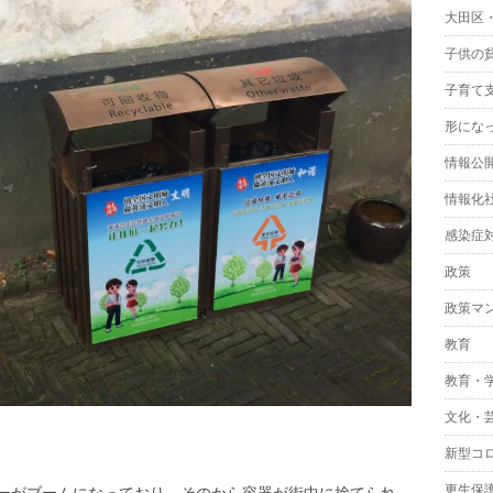
大田区
子供の
子育て
形にな
情報公
情報化
感染症
政策
政策マ
教育
教育・
文化・
新型コ
更生保
ーがブームになっており、そのから容器が街中に捨てられ