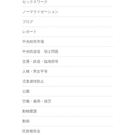
セックスワーク
ノーマライゼーション
ブログ
レポート
中央卸売市場
中央防波堤 領土問題
交通・鉄道・臨海部等
人権・男女平等
児童虐待防止
公園
労働・雇用・就労
動物愛護
動画
区政報告会