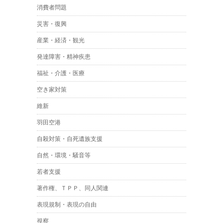
消費者問題
災害・復興
産業・経済・観光
発達障害・精神疾患
福祉・介護・医療
空き家対策
維新
羽田空港
自殺対策・自死遺族支援
自然・環境・騒音等
若者支援
著作権、ＴＰＰ、同人関連
表現規制・表現の自由
視察