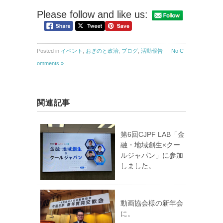
Please follow and like us:
Posted in
イベント
,
おぎのと政治
,
ブログ
,
活動報告
｜
No C
omments »
関連記事
第6回CJPF LAB「金
融・地域創生×クー
ルジャパン」に参加
しました。
動画協会様の新年会
に。