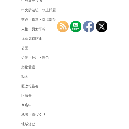
中央卸売市場
中央防波堤 領土問題
交通・鉄道・臨海部等
人権・男女平等
児童虐待防止
公園
労働・雇用・就労
動物愛護
動画
区政報告会
区議会
商店街
地域・街づくり
地域活動