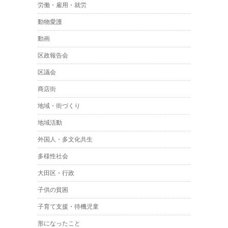
労働・雇用・就労
動物愛護
動画
区政報告会
区議会
商店街
地域・街づくり
地域活動
外国人・多文化共生
多様性社会
大田区・行政
子供の貧困
子育て支援・待機児童
形になったこと