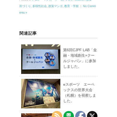
街づくり
,
多様性社会
,
政策マンガ
,
教育・学校
｜
No Comm
ents »
関連記事
第6回CJPF LAB「金
融・地域創生×クー
ルジャパン」に参加
しました。
eスポーツ エーペ
ックスの世界大会
（札幌）を視察しま
した。