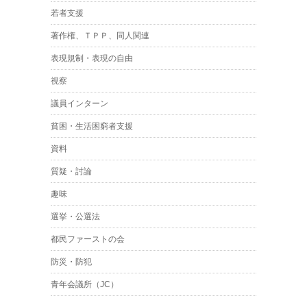
若者支援
著作権、ＴＰＰ、同人関連
表現規制・表現の自由
視察
議員インターン
貧困・生活困窮者支援
資料
質疑・討論
趣味
選挙・公選法
都民ファーストの会
防災・防犯
青年会議所（JC）