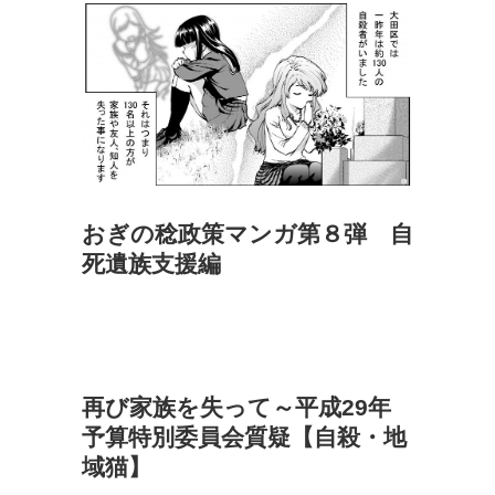
おぎの稔政策マンガ第８弾 自
死遺族支援編
再び家族を失って～平成29年
予算特別委員会質疑【自殺・地
域猫】