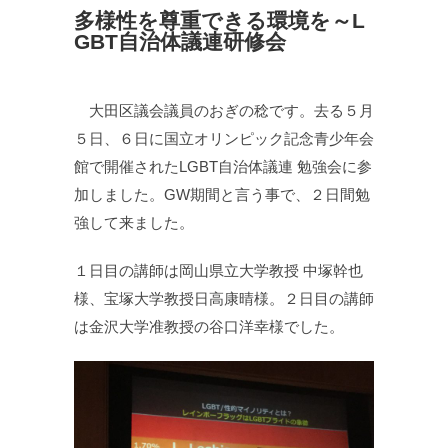
多様性を尊重できる環境を～L
GBT自治体議連研修会
大田区議会議員のおぎの稔です。去る５月
５日、６日に国立オリンピック記念青少年会
館で開催されたLGBT自治体議連 勉強会に参
加しました。GW期間と言う事で、２日間勉
強して来ました。
１日目の講師は岡山県立大学教授 中塚幹也
様、宝塚大学教授日高康晴様。２日目の講師
は金沢大学准教授の谷口洋幸様でした。