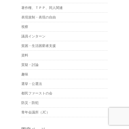
著作権、ＴＰＰ、同人関連
表現規制・表現の自由
視察
議員インターン
貧困・生活困窮者支援
資料
質疑・討論
趣味
選挙・公選法
都民ファーストの会
防災・防犯
青年会議所（JC）