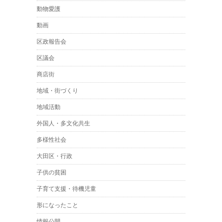
動物愛護
動画
区政報告会
区議会
商店街
地域・街づくり
地域活動
外国人・多文化共生
多様性社会
大田区・行政
子供の貧困
子育て支援・待機児童
形になったこと
情報公開