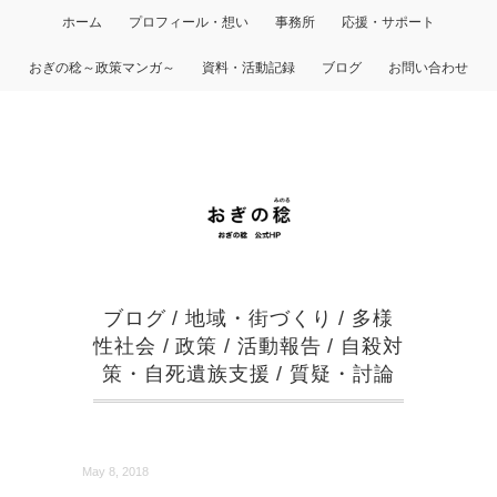
ホーム
プロフィール・想い
事務所
応援・サポート
おぎの稔～政策マンガ～
資料・活動記録
ブログ
お問い合わせ
ブログ
/
地域・街づくり
/
多様
性社会
/
政策
/
活動報告
/
自殺対
策・自死遺族支援
/
質疑・討論
May 8, 2018