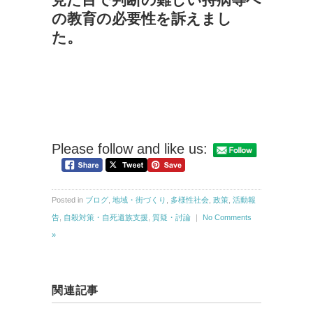
の教育の必要性を訴えまし
た。
Please follow and like us:
Posted in
ブログ
,
地域・街づくり
,
多様性社会
,
政策
,
活動報
告
,
自殺対策・自死遺族支援
,
質疑・討論
｜
No Comments
»
関連記事