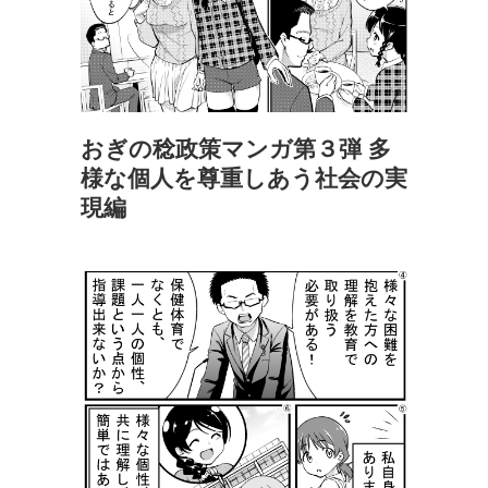
おぎの稔政策マンガ第３弾 多
様な個人を尊重しあう社会の実
現編