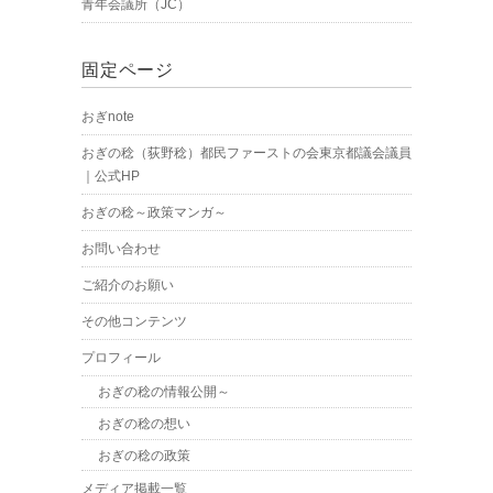
青年会議所（JC）
固定ページ
おぎnote
おぎの稔（荻野稔）都民ファーストの会東京都議会議員
｜公式HP
おぎの稔～政策マンガ～
お問い合わせ
ご紹介のお願い
その他コンテンツ
プロフィール
おぎの稔の情報公開～
おぎの稔の想い
おぎの稔の政策
メディア掲載一覧