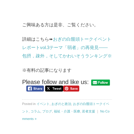
ご興味ある方は是非、ご覧ください。
詳細はこちら➠
おぎの白饅頭トークイベント
レポートvol.3テーマ「弱者」の再発見――
包摂，疎外，そしてかわいそうランキング※
※有料の記事になります
Please follow and like us:
Posted in
イベント
,
おぎのと政治
,
おぎの白饅頭トークイベ
ント
,
コラム
,
ブログ
,
福祉・介護・医療
,
若者支援
｜
No Co
mments »