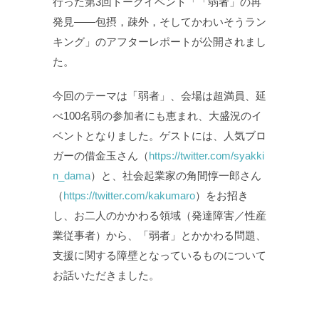
行った第3回トークイベント「「弱者」の再
発見——包摂，疎外，そしてかわいそうラン
キング」のアフターレポートが公開されまし
た。
今回のテーマは「弱者」、会場は超満員、延
べ100名弱の参加者にも恵まれ、大盛況のイ
ベントとなりました。ゲストには、人気ブロ
ガーの借金玉さん（
https://twitter.com/syakki
n_dama
）と、社会起業家の角間惇一郎さん
（
https://twitter.com/kakumaro
）をお招き
し、お二人のかかわる領域（発達障害／性産
業従事者）から、「弱者」とかかわる問題、
支援に関する障壁となっているものについて
お話いただきました。