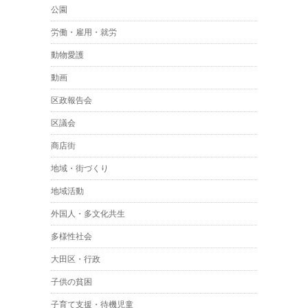
公園
労働・雇用・就労
動物愛護
動画
区政報告会
区議会
商店街
地域・街づくり
地域活動
外国人・多文化共生
多様性社会
大田区・行政
子供の貧困
子育て支援・待機児童