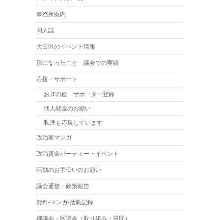
事務所案内
同人誌
大田区のイベント情報
形になったこと 議会での実績
応援・サポート
おぎの稔 サポーター登録
個人献金のお願い
私達も応援しています
政治家マンガ
政治資金パーティー・イベント
活動のお手伝いのお願い
議会通信・政策報告
資料-マンガ-活動記録
都議会・区議会（取り組み・質問）