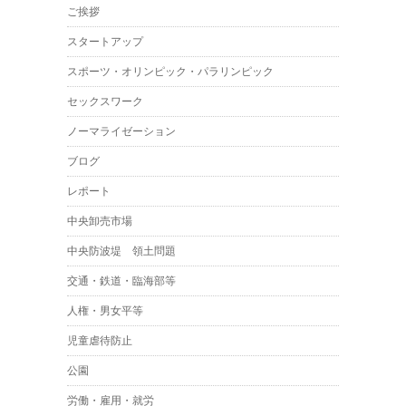
ご挨拶
スタートアップ
スポーツ・オリンピック・パラリンピック
セックスワーク
ノーマライゼーション
ブログ
レポート
中央卸売市場
中央防波堤 領土問題
交通・鉄道・臨海部等
人権・男女平等
児童虐待防止
公園
労働・雇用・就労