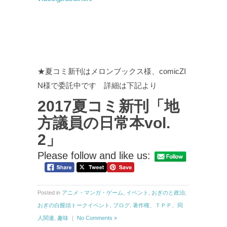
★夏コミ新刊はメロンブックス様、comicZI
N様で委託中です 詳細は下記より
2017夏コミ新刊「地
方議員の日常本vol.
2」
Please follow and like us:
Posted in
アニメ・マンガ・ゲーム
,
イベント
,
おぎのと政治
,
おぎの白饅頭トークイベント
,
ブログ
,
著作権、ＴＰＰ、同
人関連
,
趣味
｜
No Comments »