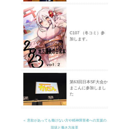
C107 （冬コミ）参
加します。
第63回日本SF大会か
まこんに参加しまし
た
＜ 意欲があっても働けない方や精神障害者への支援の
現状と働き方改革