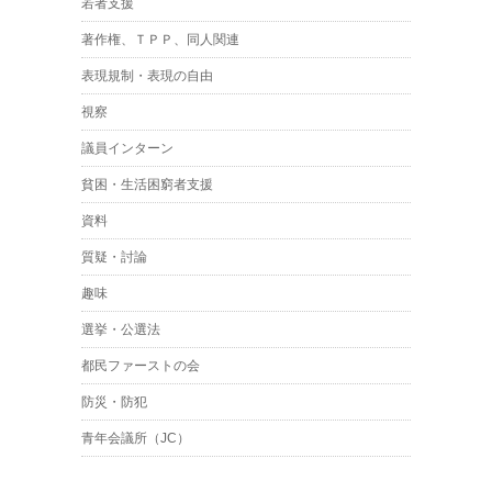
若者支援
著作権、ＴＰＰ、同人関連
表現規制・表現の自由
視察
議員インターン
貧困・生活困窮者支援
資料
質疑・討論
趣味
選挙・公選法
都民ファーストの会
防災・防犯
青年会議所（JC）