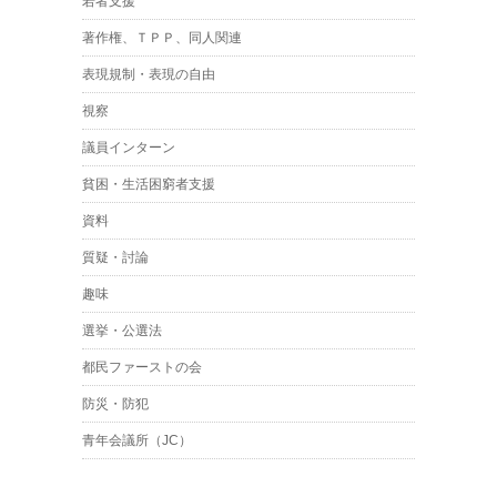
若者支援
著作権、ＴＰＰ、同人関連
表現規制・表現の自由
視察
議員インターン
貧困・生活困窮者支援
資料
質疑・討論
趣味
選挙・公選法
都民ファーストの会
防災・防犯
青年会議所（JC）