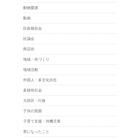
動物愛護
動画
区政報告会
区議会
商店街
地域・街づくり
地域活動
外国人・多文化共生
多様性社会
大田区・行政
子供の貧困
子育て支援・待機児童
形になったこと