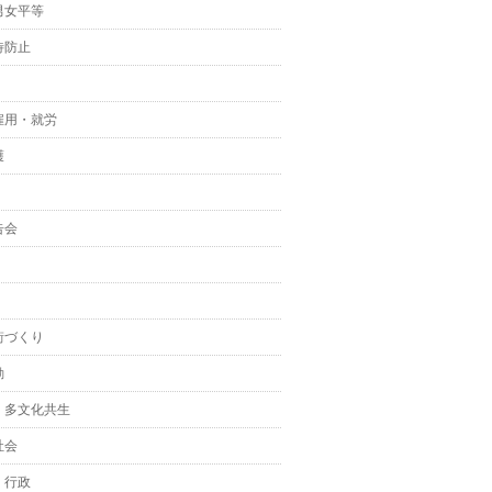
男女平等
待防止
雇用・就労
護
告会
街づくり
動
・多文化共生
社会
・行政