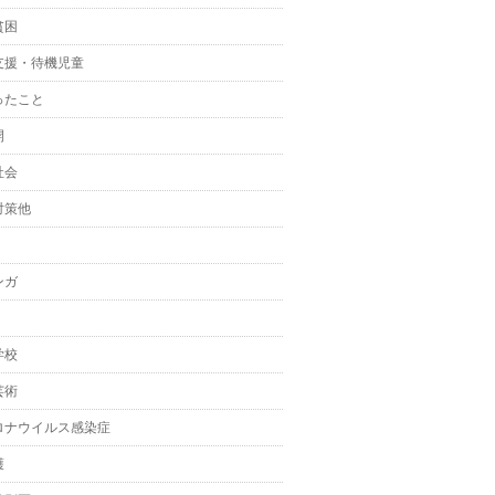
貧困
支援・待機児童
ったこと
開
社会
対策他
ンガ
学校
芸術
ロナウイルス感染症
護