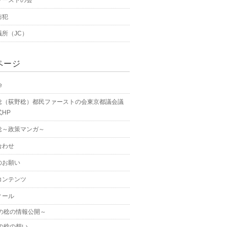
防犯
議所（JC）
ページ
e
稔（荻野稔）都民ファーストの会東京都議会議
HP
稔～政策マンガ～
合わせ
のお願い
コンテンツ
ィール
の稔の情報公開～
の稔の想い