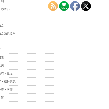
特別区
・港湾部
議会
議会議員選挙
告
問題
復興
経済・観光
害・精神疾患
介護・医療
対策