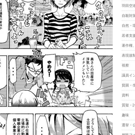
羽田空
自殺対
自然・
若者支
著作権
表現規
視察
議員イ
貧困・
資料
質疑・
趣味
選挙・
都民フ