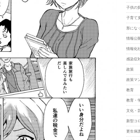
子供の
子育て
形にな
情報公
情報化
感染症
政策
政策マ
教育
教育・
文化・
新型コ
更生保