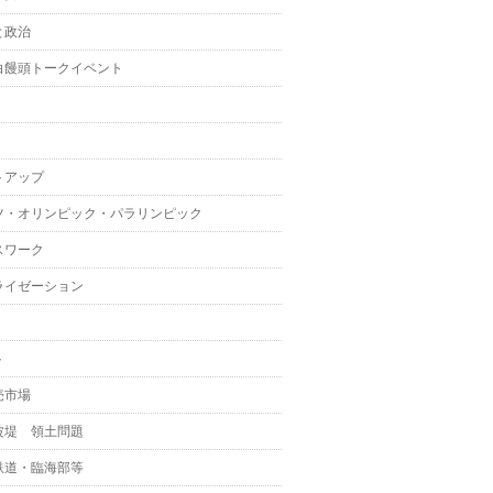
と政治
白饅頭トークイベント
トアップ
ツ・オリンピック・パラリンピック
スワーク
ライゼーション
ト
売市場
波堤 領土問題
鉄道・臨海部等