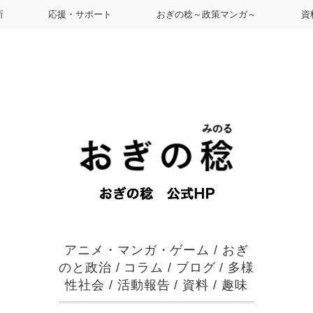
所
応援・サポート
おぎの稔～政策マンガ～
資
アニメ・マンガ・ゲーム
/
おぎ
のと政治
/
コラム
/
ブログ
/
多様
性社会
/
活動報告
/
資料
/
趣味