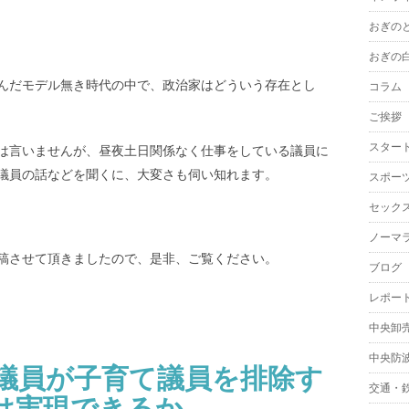
おぎの
おぎの
んだモデル無き時代の中で、政治家はどういう存在とし
コラム
ご挨拶
スター
は言いませんが、昼夜土日関係なく仕事をしている議員に
議員の話などを聞くに、大変さも伺い知れます。
スポー
セック
ノーマ
稿させて頂きましたので、是非、ご覧ください。
ブログ
レポー
中央卸
中央防
型議員が子育て議員を排除す
交通・
は実現できるか