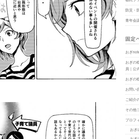
防災・
青年会
固定
おぎnot
おぎの
員｜公式
おぎの
お問い
ご紹介
その他
プロフ
おぎ
おぎ