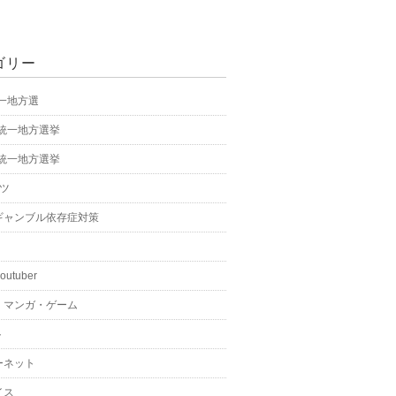
ゴリー
統一地方選
年統一地方選挙
年統一地方選挙
ーツ
ギャンブル依存症対策
youtuber
・マンガ・ゲーム
ト
ーネット
イス