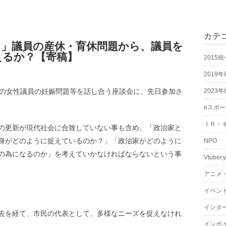
カテ
。」議員の産休・育休問題から、議員を
えるか？【寄稿】
2015
2019
）さんの女性議員の妊娠問題等を話し合う座談会に、先日参加さ
2023
eスポ
ＩＲ・
の更新が現代社会に合致していない事も含め、「政治家と
身がどのように捉えているのか？」「政治家がどのように
NPO
の為になるのか」を考えていかなければならないという事
Vtuber.
アニメ
イベン
インタ
去を経て、市民の代表として、多様なニーズを捉えなけれ
インボ