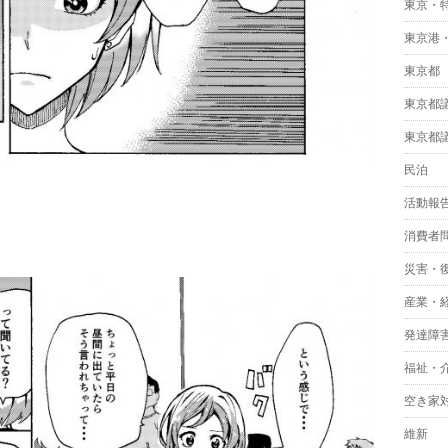
東京・
東京港
東京都
東京都
東京都
民泊
活動報
消費者
災害・
産業・
発達障
福祉・
空き家
維新