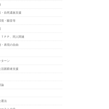
港
策・自死遺族支援
環境・騒音等
援
、ＴＰＰ、同人関連
制・表現の自由
ンターン
生活困窮者支援
討論
公選法
ァーストの会