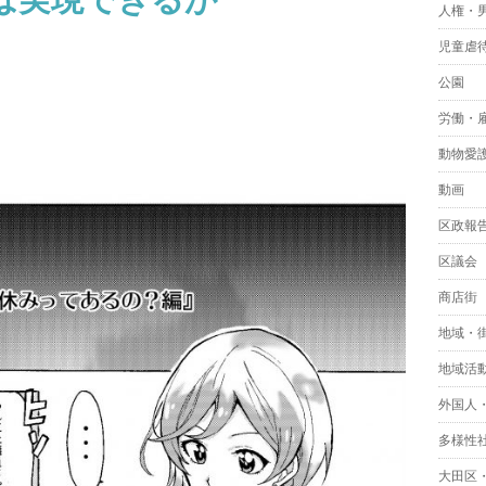
人権・
児童虐
公園
労働・
動物愛
動画
区政報
区議会
商店街
地域・
地域活
外国人
多様性
大田区