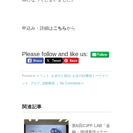
申込み・詳細は
こちら
から
Please follow and like us:
Posted in
イベント
,
おぎのと政治
,
おぎの白饅頭トークイベ
ント
,
ブログ
,
活動報告
｜
No Comments »
関連記事
第6回CJPF LAB「金
融・地域創生×クー