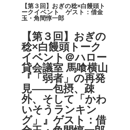
【第３回】おぎの稔×白饅頭ト
ークイベント ゲスト：借金
玉・角間惇一郎
【第３回】おぎの
稔×白饅頭トーク
イベント＠ハロー
貸会議室 馬喰横山
『「弱者」の再発
見――包摂、疎
外、そして「かわ
いそうランキン
グ」』ゲスト：借