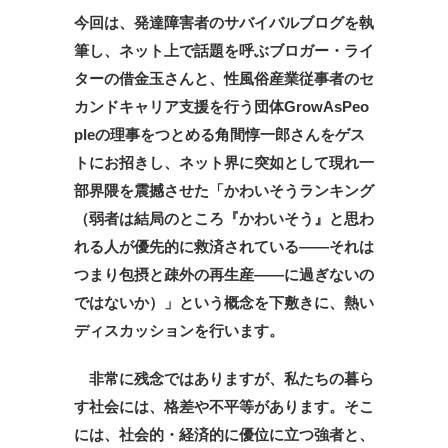
今回は、発達障害者のサバイバルブログを執
筆し、ネット上で話題を呼ぶブロガー・ライ
ターの借金玉さんと、性風俗産業従事者のセ
カンドキャリア支援を行う団体GrowAsPeo
pleの理事をつとめる角間惇一郎さんをゲス
トにお招きし、ネット界に突如として現れ一
部界隈を震撼させた「かわいそうランキング
（弱者は結局のところ『かわいそう』と思わ
れる人が優先的に救済されている――それは
つまり包摂と疎外の再生産――に過ぎないの
ではないか）」という概念を下敷きに、熱い
ディスカッションを行います。
非常に残念ではありますが、私たちの暮ら
す社会には、格差や不平等があります。そこ
には、社会的・経済的に優位に立つ強者と、