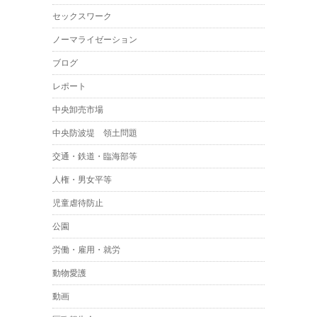
セックスワーク
ノーマライゼーション
ブログ
レポート
中央卸売市場
中央防波堤 領土問題
交通・鉄道・臨海部等
人権・男女平等
児童虐待防止
公園
労働・雇用・就労
動物愛護
動画