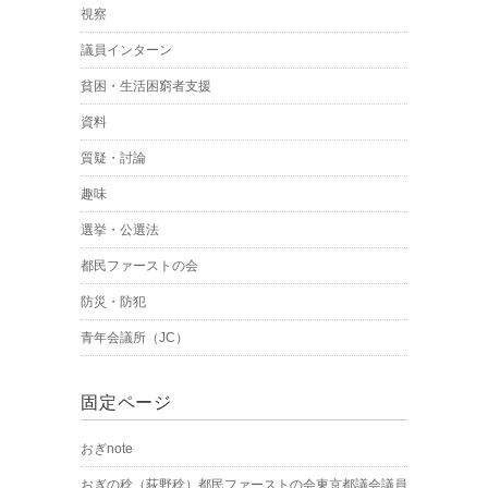
視察
議員インターン
貧困・生活困窮者支援
資料
質疑・討論
趣味
選挙・公選法
都民ファーストの会
防災・防犯
青年会議所（JC）
固定ページ
おぎnote
おぎの稔（荻野稔）都民ファーストの会東京都議会議員