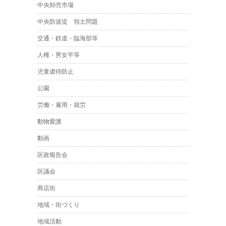
中央卸売市場
中央防波堤 領土問題
交通・鉄道・臨海部等
人権・男女平等
児童虐待防止
公園
労働・雇用・就労
動物愛護
動画
区政報告会
区議会
商店街
地域・街づくり
地域活動