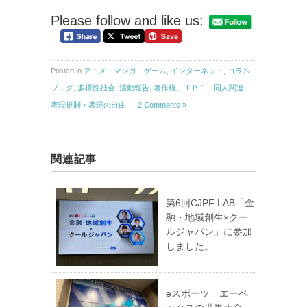
Please follow and like us:
Posted in
アニメ・マンガ・ゲーム
,
インターネット
,
コラム
,
ブログ
,
多様性社会
,
活動報告
,
著作権、ＴＰＰ、同人関連
,
表現規制・表現の自由
｜
2 Comments »
関連記事
第6回CJPF LAB「金
融・地域創生×クー
ルジャパン」に参加
しました。
eスポーツ エーペ