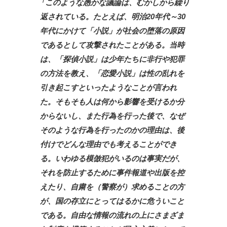
「このような愚かな議論は、むかしから繰り
返されている。たとえば、明治20年代～30
年代にかけて「小説」が社会の堕落の原因
であるとして攻撃されたことがある。当時
は、「探偵小説」は少年たちに非行や犯罪
の方法を教え、「恋愛小説」は性の乱れを
引き起こすといったようなことが言われ
た。そもそも人は何から影響を受けるか分
からないし、また行為を行った後で、なぜ
そのような行為を行ったのかの理由は、後
付けでどんな理由でも考えることができ
る。いわゆる模倣犯がいるのは事実だが、
それを防止するために事件報道や出版を控
えたり、自粛を（警察が）求めることの方
が、国の存立にとってはるかに危ういこと
である。自由な情報の流れの上にさまざま