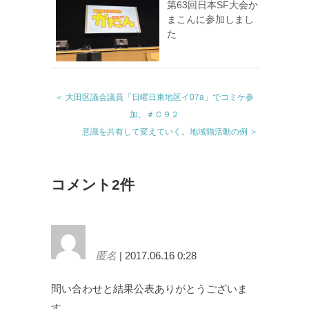
第63回日本SF大会か
まこんに参加しまし
た
＜ 大田区議会議員「日曜日東地区イ07a」でコミケ参
加。＃Ｃ９２
意識を共有して変えていく。地域猫活動の例 ＞
コメント2件
匿名
| 2017.06.16 0:28
問い合わせと結果公表ありがとうございま
す。