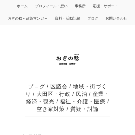
ホーム
プロフィール・想い
事務所
応援・サポート
おぎの稔～政策マンガ～
資料・活動記録
ブログ
お問い合わせ
ブログ
/
区議会
/
地域・街づく
り
/
大田区・行政
/
民泊
/
産業・
経済・観光
/
福祉・介護・医療
/
空き家対策
/
質疑・討論