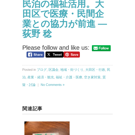
民泊の福祉活用。大
田区で医療・民間企
業との協力が前進 —
荻野 稔
Please follow and like us:
Posted in
ブログ
,
区議会
,
地域・街づくり
,
大田区・行政
,
民
泊
,
産業・経済・観光
,
福祉・介護・医療
,
空き家対策
,
質
疑・討論
｜
No Comments »
関連記事