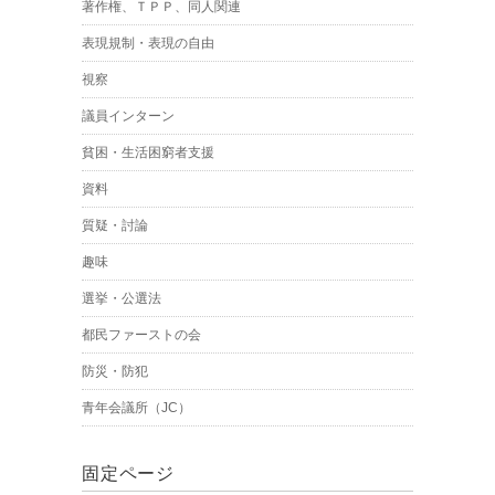
著作権、ＴＰＰ、同人関連
表現規制・表現の自由
視察
議員インターン
貧困・生活困窮者支援
資料
質疑・討論
趣味
選挙・公選法
都民ファーストの会
防災・防犯
青年会議所（JC）
固定ページ