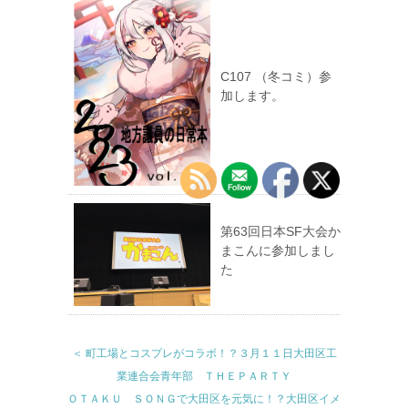
C107 （冬コミ）参
加します。
第63回日本SF大会か
まこんに参加しまし
た
＜ 町工場とコスプレがコラボ！？３月１１日大田区工
業連合会青年部 ＴＨＥＰＡＲＴＹ
ＯＴＡＫＵ ＳＯＮＧで大田区を元気に！？大田区イメ