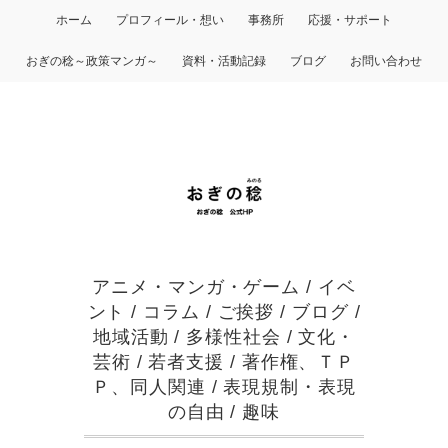
ホーム
プロフィール・想い
事務所
応援・サポート
おぎの稔～政策マンガ～
資料・活動記録
ブログ
お問い合わせ
アニメ・マンガ・ゲーム
/
イベ
ント
/
コラム
/
ご挨拶
/
ブログ
/
地域活動
/
多様性社会
/
文化・
芸術
/
若者支援
/
著作権、ＴＰ
Ｐ、同人関連
/
表現規制・表現
の自由
/
趣味