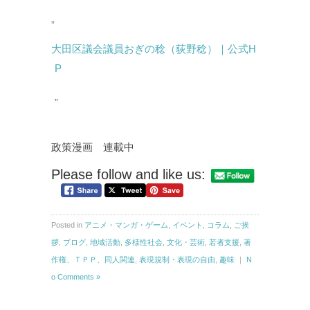
大田区議会議員おぎの稔（荻野稔）｜公式H
P
政策漫画 連載中
Please follow and like us:
Posted in
アニメ・マンガ・ゲーム
,
イベント
,
コラム
,
ご挨
拶
,
ブログ
,
地域活動
,
多様性社会
,
文化・芸術
,
若者支援
,
著
作権、ＴＰＰ、同人関連
,
表現規制・表現の自由
,
趣味
｜
N
o Comments »