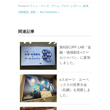
Posted in
アニメ・マンガ・ゲーム
,
ブログ
,
レポート
,
政策
,
活動報告
,
資料
｜
No Comments »
関連記事
第6回CJPF LAB「金
融・地域創生×クー
ルジャパン」に参加
しました。
eスポーツ エーペ
ックスの世界大会
（札幌）を視察しま
した。