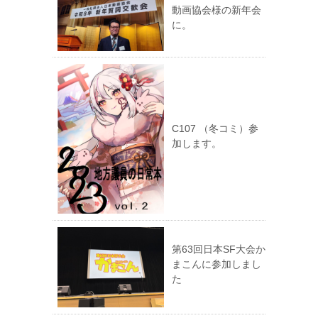
動画協会様の新年会
に。
C107 （冬コミ）参
加します。
第63回日本SF大会か
まこんに参加しまし
た