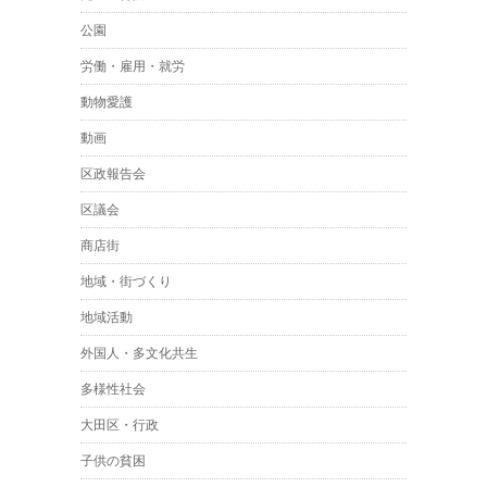
公園
労働・雇用・就労
動物愛護
動画
区政報告会
区議会
商店街
地域・街づくり
地域活動
外国人・多文化共生
多様性社会
大田区・行政
子供の貧困