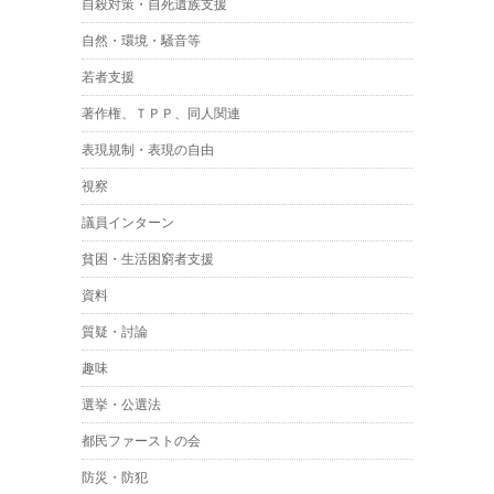
自殺対策・自死遺族支援
自然・環境・騒音等
若者支援
著作権、ＴＰＰ、同人関連
表現規制・表現の自由
視察
議員インターン
貧困・生活困窮者支援
資料
質疑・討論
趣味
選挙・公選法
都民ファーストの会
防災・防犯