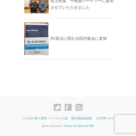
尾上部屋 千秋楽パーティーに参加
させていただきました
AV新法に関わる院内集会に参加
©
おぎの稔 | 都民ファーストの会 東京都議会議員 公式HP
. all ri
ghts reserved.
Theme by Minimal WP