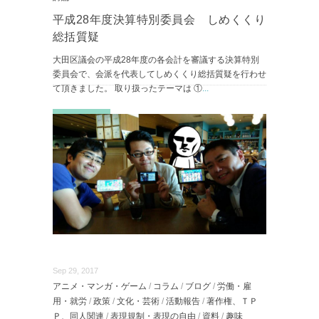
平成28年度決算特別委員会 しめくくり
総括質疑
大田区議会の平成28年度の各会計を審議する決算特別
委員会で、会派を代表してしめくくり総括質疑を行わせ
て頂きました。 取り扱ったテーマは ①
...
続きを読む
Sep 29, 2017
アニメ・マンガ・ゲーム
/
コラム
/
ブログ
/
労働・雇
用・就労
/
政策
/
文化・芸術
/
活動報告
/
著作権、ＴＰ
Ｐ、同人関連
/
表現規制・表現の自由
/
資料
/
趣味