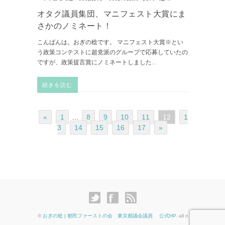
オタク議員集団、マニフェスト大賞にま
さかのノミネート！
こんばんは。おぎの稔です。 マニフェスト大賞※とい
う政策コンテストに超党派のグループで応募していたの
ですが、政策提言賞にノミネートしました
...
続きを読む
«
1
…
8
9
10
11
12
1
3
14
15
16
17
»
©
おぎの稔 | 都民ファーストの会 東京都議会議員 公式HP
. all ri