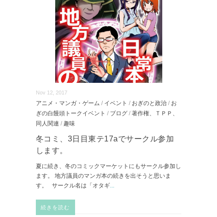
Nov 12, 2017
アニメ・マンガ・ゲーム
/
イベント
/
おぎのと政治
/
お
ぎの白饅頭トークイベント
/
ブログ
/
著作権、ＴＰＰ、
同人関連
/
趣味
冬コミ、3日目東テ17aでサークル参加
します。
夏に続き、冬のコミックマーケットにもサークル参加し
ます。 地方議員のマンガ本の続きを出そうと思いま
す。 サークル名は「オタギ
...
続きを読む