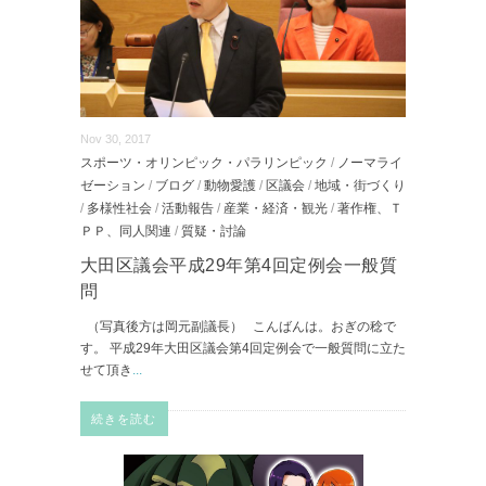
Nov 30, 2017
スポーツ・オリンピック・パラリンピック
/
ノーマライ
ゼーション
/
ブログ
/
動物愛護
/
区議会
/
地域・街づくり
/
多様性社会
/
活動報告
/
産業・経済・観光
/
著作権、Ｔ
ＰＰ、同人関連
/
質疑・討論
大田区議会平成29年第4回定例会一般質
問
（写真後方は岡元副議長） こんばんは。おぎの稔で
す。 平成29年大田区議会第4回定例会で一般質問に立た
せて頂き
...
続きを読む