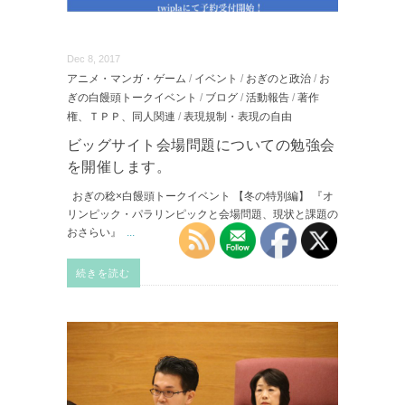
Dec 8, 2017
アニメ・マンガ・ゲーム
/
イベント
/
おぎのと政治
/
お
ぎの白饅頭トークイベント
/
ブログ
/
活動報告
/
著作
権、ＴＰＰ、同人関連
/
表現規制・表現の自由
ビッグサイト会場問題についての勉強会
を開催します。
おぎの稔×白饅頭トークイベント 【冬の特別編】 『オ
リンピック・パラリンピックと会場問題、現状と課題の
おさらい』
...
続きを読む