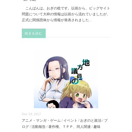
こんばんは。おぎの稔です。以前から、ビッグサイト
問題について大枠の情報は以前から流れていましたが、
正式に関係団体から情報が発表されました
...
続きを読む
Dec 19, 2017
アニメ・マンガ・ゲーム
/
イベント
/
おぎのと政治
/
ブ
ログ
/
活動報告
/
著作権、ＴＰＰ、同人関連
/
趣味