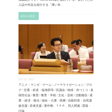
人誌や作品を紹介する「薄い本
...
続きを読む
Oct 12, 2017
アニメ・マンガ・ゲーム
/
ノーマライゼーション
/
ブロ
グ
/
交通・鉄道・臨海部等
/
区議会
/
地域・街づくり
/
多
様性社会
/
教育
/
教育・学校
/
文化・芸術
/
活動報告
/
産
業・経済・観光
/
福祉・介護・医療
/
自殺対策・自死遺
族支援
/
若者支援
/
著作権、ＴＰＰ、同人関連
/
質疑・
討論