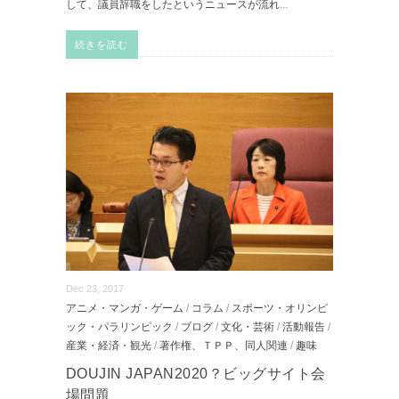
して、議員辞職をしたというニュースが流れ
...
続きを読む
Dec 23, 2017
アニメ・マンガ・ゲーム
/
コラム
/
スポーツ・オリンピ
ック・パラリンピック
/
ブログ
/
文化・芸術
/
活動報告
/
産業・経済・観光
/
著作権、ＴＰＰ、同人関連
/
趣味
DOUJIN JAPAN2020？ビッグサイト会
場問題