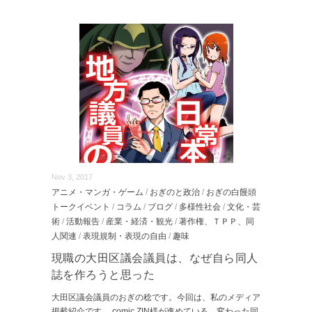
Nov 3, 2017
アニメ・マンガ・ゲーム
/
おぎのと政治
/
おぎの白饅頭
トークイベント
/
コラム
/
ブログ
/
多様性社会
/
文化・芸
術
/
活動報告
/
産業・経済・観光
/
著作権、ＴＰＰ、同
人関連
/
表現規制・表現の自由
/
趣味
現職の大田区議会議員は、なぜ自ら同人
誌を作ろうと思った
大田区議会議員のおぎの稔です。今回は、私のメディア
掲載紹介です。 comic ZIN様が進めている、変わった同