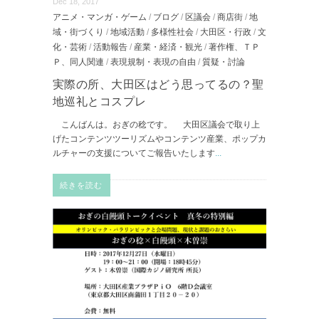
Dec 18, 2017
アニメ・マンガ・ゲーム
/
ブログ
/
区議会
/
商店街
/
地
域・街づくり
/
地域活動
/
多様性社会
/
大田区・行政
/
文
化・芸術
/
活動報告
/
産業・経済・観光
/
著作権、ＴＰ
Ｐ、同人関連
/
表現規制・表現の自由
/
質疑・討論
実際の所、大田区はどう思ってるの？聖
地巡礼とコスプレ
こんばんは。おぎの稔です。 大田区議会で取り上
げたコンテンツツーリズムやコンテンツ産業、ポップカ
ルチャーの支援についてご報告いたします
...
続きを読む