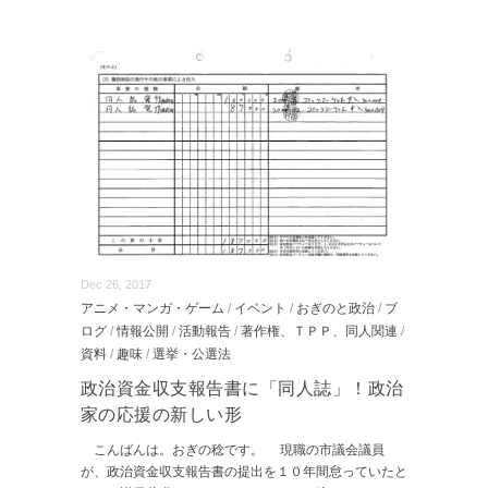
Dec 26, 2017
アニメ・マンガ・ゲーム
/
イベント
/
おぎのと政治
/
ブ
ログ
/
情報公開
/
活動報告
/
著作権、ＴＰＰ、同人関連
/
資料
/
趣味
/
選挙・公選法
政治資金収支報告書に「同人誌」！政治
家の応援の新しい形
こんばんは。おぎの稔です。 現職の市議会議員
が、政治資金収支報告書の提出を１０年間怠っていたと