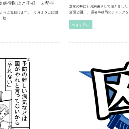
物虐待防止と不妊・去勢手
選挙の時にもお約束させて頂きました
全面公開」。 議会事務局のチェック
らからご覧頂けます。 ６月１０日に開
一般
...
続きを読む