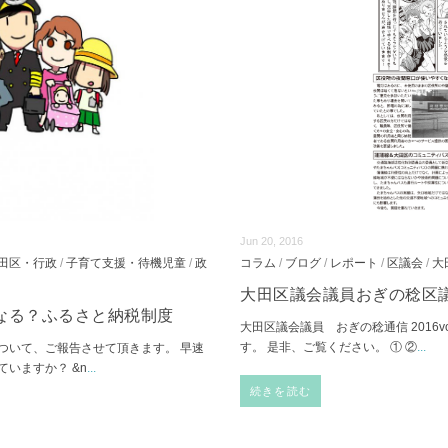
Jun 20, 2016
田区・行政
/
子育て支援・待機児童
/
政
コラム
/
ブログ
/
レポート
/
区議会
/
大
大田区議会議員おぎの稔区議会通
なる？ふるさと納税制度
大田区議会議員 おぎの稔通信 2016v
す。 是非、ご覧ください。 ① ②
...
ついて、ご報告させて頂きます。 早速
いますか？ &n
...
続きを読む