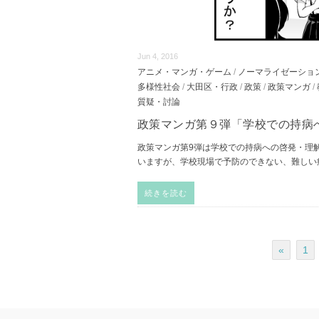
Jun 4, 2016
アニメ・マンガ・ゲーム
/
ノーマライゼーショ
多様性社会
/
大田区・行政
/
政策
/
政策マンガ
/
質疑・討論
政策マンガ第９弾「学校での持病
政策マンガ第9弾は学校での持病への啓発・理
いますが、学校現場で予防のできない、難しい
続きを読む
«
1