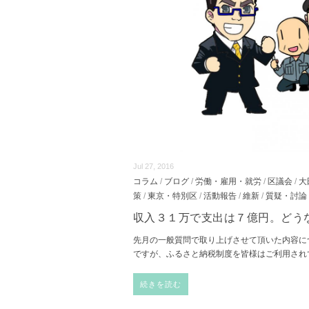
Jul 27, 2016
コラム
/
ブログ
/
労働・雇用・就労
/
区議会
/
大
策
/
東京・特別区
/
活動報告
/
維新
/
質疑・討論
収入３１万で支出は７億円。どう
先月の一般質問で取り上げさせて頂いた内容に
ですが、ふるさと納税制度を皆様はご利用されて
続きを読む