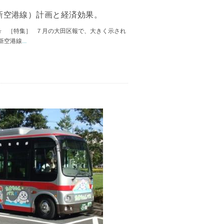
新空港線）計画と経済効果。
日号 ［特集］ ７月の大田区報で、大きく示され
新空港線
...