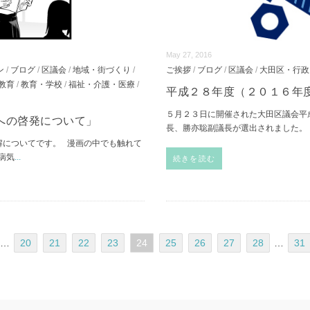
May 27, 2016
ン
/
ブログ
/
区議会
/
地域・街づくり
/
ご挨拶
/
ブログ
/
区議会
/
大田区・行政
教育
/
教育・学校
/
福祉・介護・医療
/
平成２８年度（２０１６年
５月２３日に開催された大田区議会平
への啓発について」
長、勝亦聡副議長が選出されました。
解についてです。 漫画の中でも触れて
病気
...
続きを読む
…
20
21
22
23
24
25
26
27
28
…
31