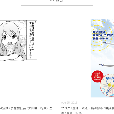
Aug 25, 2016
域活動
/
多様性社会
/
大田区・行政
/
政
ブログ
/
交通・鉄道・臨海部等
/
区議
告
/
質疑・討論