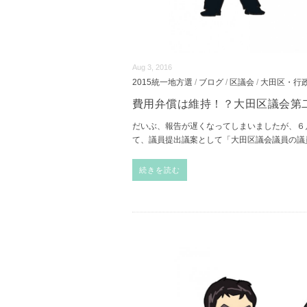
Aug 3, 2016
2015統一地方選
/
ブログ
/
区議会
/
大田区・行
費用弁償は維持！？大田区議会第
だいぶ、報告が遅くなってしまいましたが、６
て、議員提出議案として「大田区議会議員の議
続きを読む