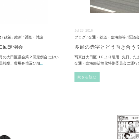
Jul 28, 2016
政
/
政策
/
維新
/
質疑・討論
ブログ
/
交通・鉄道・臨海部等
/
区議
二回定例会
多額の赤字とどう向き合う
月の大田区議会第２回定例会におい
写真は大田区ＨＰより引用 先日、た
員報酬、費用弁償及び期
...
交通・臨海部活性化特別委員会に運行
続きを読む