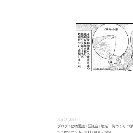
Aug 28, 2016
ブログ
/
動物愛護
/
区議会
/
地域・街づくり
/
地
策
/
政策マンガ
/
資料
/
質疑・討論