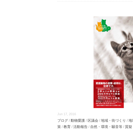
Jun 17, 2016
ブログ
/
動物愛護
/
区議会
/
地域・街づくり
/
地
策
/
教育
/
活動報告
/
自然・環境・騒音等
/
質疑