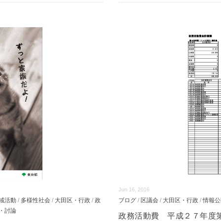
Jun 16, 2016
域活動
/
多様性社会
/
大田区・行政
/
政
ブログ
/
区議会
/
大田区・行政
/
情報公
・討論
政務活動費 平成２７年度