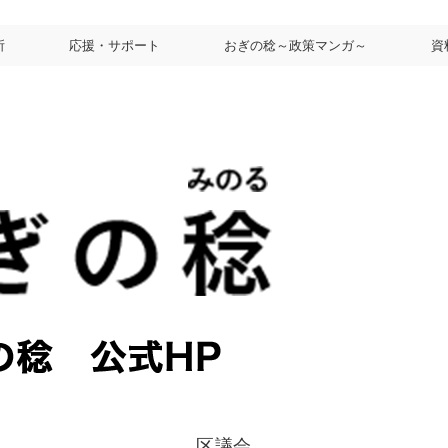
所
応援・サポート
おぎの稔～政策マンガ～
資
区議会