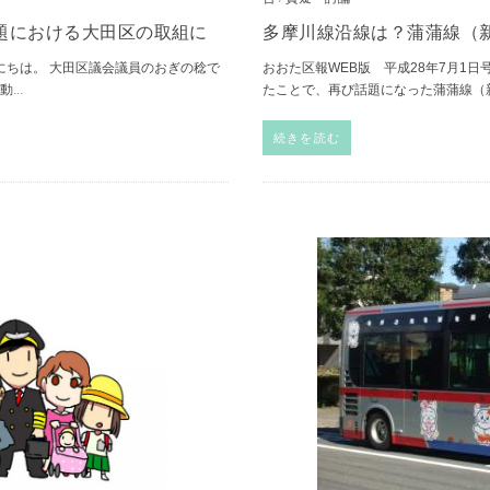
題における大田区の取組に
多摩川線沿線は？蒲蒲線（
にちは。 大田区議会議員のおぎの稔で
おおた区報WEB版 平成28年7月1
は動
...
たことで、再び話題になった蒲蒲線（
続きを読む