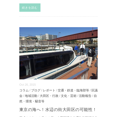
続きを読む
Oct 26, 2015
コラム
/
ブログ
/
レポート
/
交通・鉄道・臨海部等
/
区議
会
/
地域活動
/
大田区・行政
/
文化・芸術
/
活動報告
/
自
然・環境・騒音等
東京の海へ！水辺の街大田区の可能性！