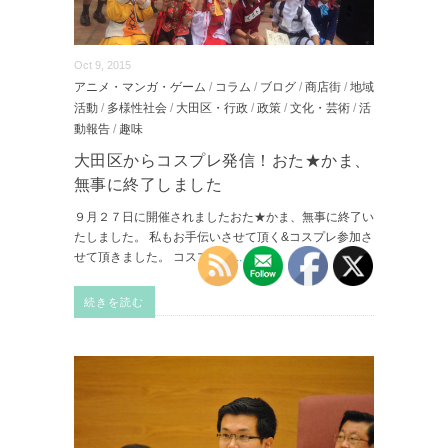
Oct 9, 2015
アニメ・マンガ・ゲーム
/
コラム
/
ブログ
/
商店街
/
地域
活動
/
多様性社会
/
大田区・行政
/
政策
/
文化・芸術
/
活
動報告
/
趣味
大田区からコスプレ発信！おた★かま、
無事に終了しました
９月２７日に開催されましたおた★かま、無事に終了い
たしました。 私もお手伝いさせて頂く&コスプレ参加さ
せて頂きました。 コスプレの
...
続きを読む