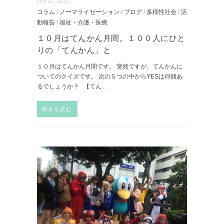
Oct 22, 2015
コラム
/
ノーマライゼーション
/
ブログ
/
多様性社会
/
活
動報告
/
福祉・介護・医療
１０月はてんかん月間。１００人にひと
りの「てんかん」と
１０月はてんかん月間です。 突然ですが、てんかんに
ついてのクイズです。 次の５つの中からYESは何個あ
るでしょうか？ 【てん
...
続きを読む