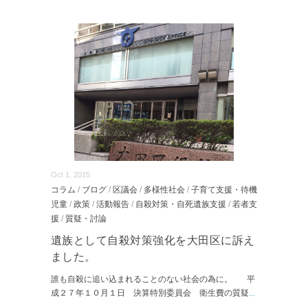
Oct 1, 2015
コラム
/
ブログ
/
区議会
/
多様性社会
/
子育て支援・待機
児童
/
政策
/
活動報告
/
自殺対策・自死遺族支援
/
若者支
援
/
質疑・討論
遺族として自殺対策強化を大田区に訴え
ました。
誰も自殺に追い込まれることのない社会の為に。 平
成２７年１０月１日 決算特別委員会 衛生費の質疑
...