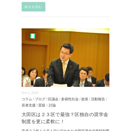
続きを読む
Oct 1, 2015
コラム
/
ブログ
/
区議会
/
多様性社会
/
政策
/
活動報告
/
若者支援
/
質疑・討論
大田区は２３区で最強？区独自の奨学金
制度を更に柔軟に！
平成２７年１０月１日に行われた大田区議会決算特別委