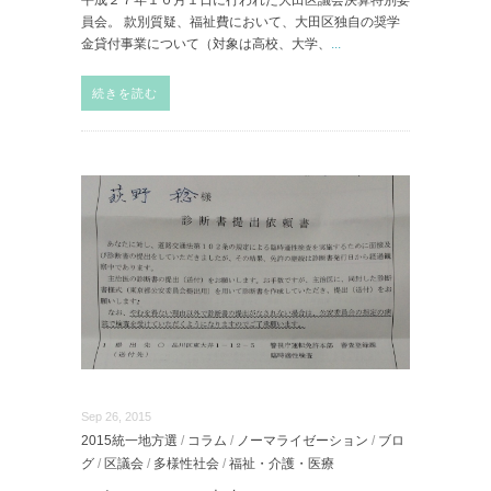
員会。 款別質疑、福祉費において、大田区独自の奨学
金貸付事業について（対象は高校、大学、
...
続きを読む
Sep 26, 2015
2015統一地方選
/
コラム
/
ノーマライゼーション
/
ブロ
グ
/
区議会
/
多様性社会
/
福祉・介護・医療