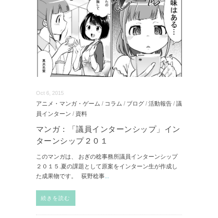
Oct 6, 2015
アニメ・マンガ・ゲーム
/
コラム
/
ブログ
/
活動報告
/
議
員インターン
/
資料
マンガ：「議員インターンシップ」イン
ターンシップ２０１
このマンガは、 おぎの稔事務所議員インターンシップ
２０１５.夏の課題として原案をインターン生が作成し
た成果物です。 荻野稔事
...
続きを読む