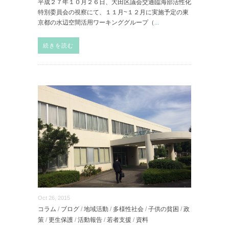
平成２７年１０月２６日、大田区議会交通臨海部活性化
特別委員会の視察にて、１１月~１２月に実施予定の東
京都の水辺空間活用ワーキンググループ（
...
続きを読む
Oct 26, 2015
コラム
/
ブログ
/
地域活動
/
多様性社会
/
子供の貧困
/
政
策
/
更生保護
/
活動報告
/
若者支援
/
資料