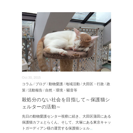
Oct 30, 2015
コラム
/
ブログ
/
動物愛護
/
地域活動
/
大田区・行政
/
政
策
/
活動報告
/
自然・環境・騒音等
殺処分のない社会を目指して～保護猫シ
ェルターの活動～
先日の動物愛護センター視察に続き、大田区蒲田にある
保護猫カフェとらくん、そして、大塚にある東京キャッ
トガーディアン様の運営する保護猫シェル
...