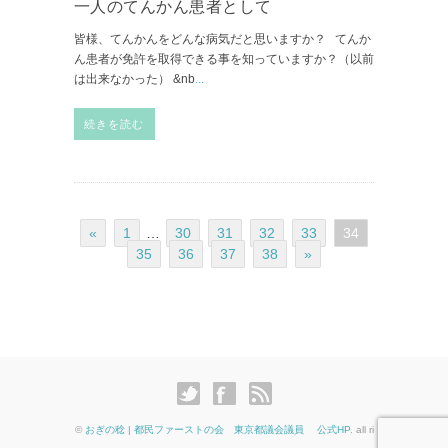
一人のてんかん患者として
皆様、てんかんをどんな病気だと思いますか？ てんか
ん患者が免許を取得できる事を知っていますか？（以前
は出来なかった） &nb
...
続きを読む
«
1
…
30
31
32
33
34
35
36
37
38
»
©
おぎの稔 | 都民ファーストの会 東京都議会議員 公式HP
. all ri