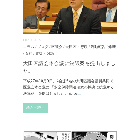
Oct 9, 2015
コラム
/
ブログ
/
区議会
/
大田区・行政
/
活動報告
/
維新
/
資料
/
質疑・討論
大田区議会本会議に決議案を提出しまし
た。
平成27年10月9日、4会派5名の大田区議会議員共同で
区議会本会議に 「安全保障関連法案の採決に抗議する
決議案」を提出しました。 &nbs
...
続きを読む