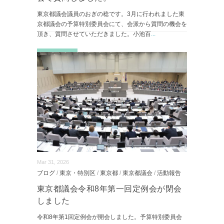
東京都議会議員のおぎの稔です。3月に行われました東
京都議会の予算特別委員会にて、会派から質問の機会を
頂き、質問させていただきました。小池百
...
続きを読む
Mar 31, 2026
ブログ
/
東京・特別区
/
東京都
/
東京都議会
/
活動報告
東京都議会令和8年第一回定例会が閉会
しました
令和8年第1回定例会が開会しました。予算特別委員会