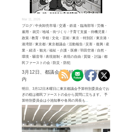
Mar 11, 2026
ブログ
/
中央卸売市場
/
交通・鉄道・臨海部等
/
労働・
雇用・就労
/
地域・街づくり
/
子育て支援・待機児童
/
政策
/
教育・学校
/
文化・芸術
/
東京・特別区
/
東京港・
港湾部
/
東京都
/
東京都議会
/
活動報告
/
災害・復興
/
産
業・経済・観光
/
福祉・介護・医療
/
羽田空港
/
自然・
環境・騒音等
/
表現規制・表現の自由
/
質疑・討論
/
都
民ファーストの会
/
防災・防犯
3月12日、都議会予算特別委員会質疑案
内
明日、3月12日木曜日に東京都議会予算特別委員会でお
ぎの稔は都民ファーストの会から質問に立ちます。 予
算特別委員会は小池知事や各局の局長も
...
続きを読む