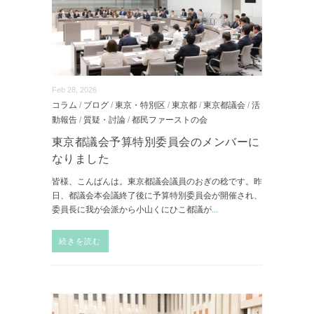
Feb 28, 2026
コラム
/
ブログ
/
東京・特別区
/
東京都
/
東京都議会
/
活
動報告
/
質疑・討論
/
都民ファーストの会
東京都議会予算特別委員会のメンバーに
なりました
皆様、こんばんは。東京都議会議員のおぎの稔です。昨
日、都議会本会議終了後に予算特別委員会が開催され、
委員長に我が会派から小山くにひこ都議が
...
続きを読む