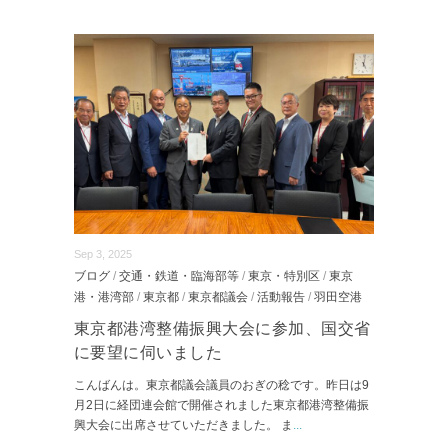
Sep 3, 2025
ブログ
/
交通・鉄道・臨海部等
/
東京・特別区
/
東京
港・港湾部
/
東京都
/
東京都議会
/
活動報告
/
羽田空港
東京都港湾整備振興大会に参加、国交省
に要望に伺いました
こんばんは。東京都議会議員のおぎの稔です。昨日は9
月2日に経団連会館で開催されました東京都港湾整備振
興大会に出席させていただきました。 ま
...