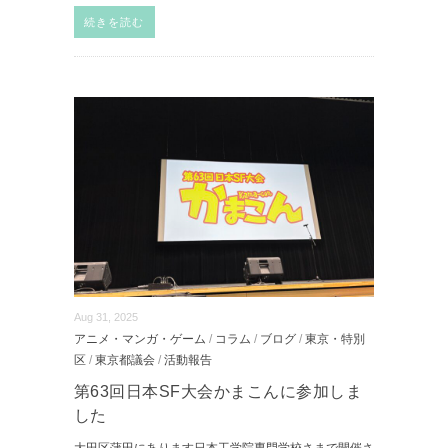
続きを読む
Aug 31, 2025
アニメ・マンガ・ゲーム
/
コラム
/
ブログ
/
東京・特別
区
/
東京都議会
/
活動報告
第63回日本SF大会かまこんに参加しま
した
大田区蒲田にあります日本工学院専門学校さまで開催さ