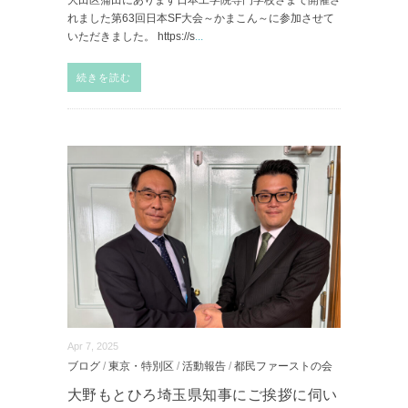
れました第63回日本SF大会～かまこん～に参加させて
いただきました。 https://s
...
続きを読む
Apr 7, 2025
ブログ
/
東京・特別区
/
活動報告
/
都民ファーストの会
大野もとひろ埼玉県知事にご挨拶に伺い