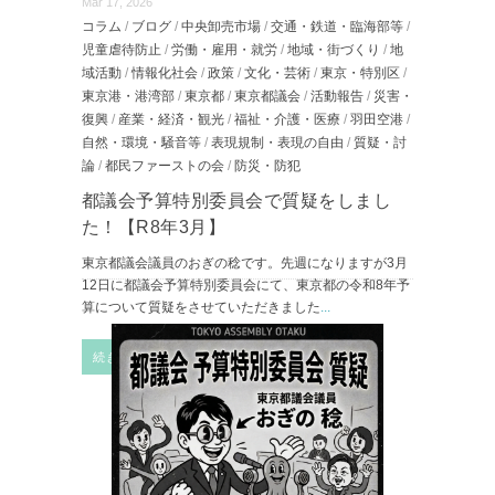
Mar 17, 2026
コラム
/
ブログ
/
中央卸売市場
/
交通・鉄道・臨海部等
/
児童虐待防止
/
労働・雇用・就労
/
地域・街づくり
/
地
域活動
/
情報化社会
/
政策
/
文化・芸術
/
東京・特別区
/
東京港・港湾部
/
東京都
/
東京都議会
/
活動報告
/
災害・
復興
/
産業・経済・観光
/
福祉・介護・医療
/
羽田空港
/
自然・環境・騒音等
/
表現規制・表現の自由
/
質疑・討
論
/
都民ファーストの会
/
防災・防犯
都議会予算特別委員会で質疑をしまし
た！【R8年3月】
東京都議会議員のおぎの稔です。先週になりますが3月
12日に都議会予算特別委員会にて、東京都の令和8年予
算について質疑をさせていただきました
...
続きを読む