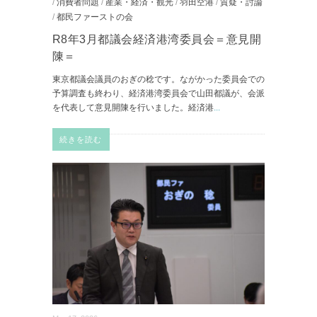
/
消費者問題
/
産業・経済・観光
/
羽田空港
/
質疑・討論
/
都民ファーストの会
R8年3月都議会経済港湾委員会＝意見開
陳＝
東京都議会議員のおぎの稔です。ながかった委員会での
予算調査も終わり、経済港湾委員会で山田都議が、会派
を代表して意見開陳を行いました。経済港
...
続きを読む