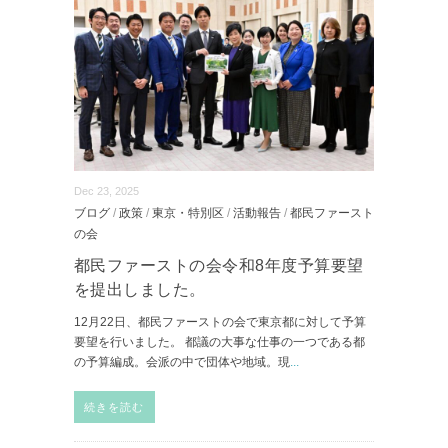
Dec 23, 2025
ブログ
/
政策
/
東京・特別区
/
活動報告
/
都民ファースト
の会
都民ファーストの会令和8年度予算要望
を提出しました。
12月22日、都民ファーストの会で東京都に対して予算
要望を行いました。 都議の大事な仕事の一つである都
の予算編成。会派の中で団体や地域。現
...
続きを読む