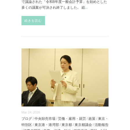
で議論された「令和8年度一般会計予算」を始めとした
多くの議案が可決され終了しました。 総
...
続きを読む
Mar 24, 2026
ブログ
/
中央卸売市場
/
労働・雇用・就労
/
政策
/
東京・
特別区
/
東京港・港湾部
/
東京都
/
東京都議会
/
活動報告