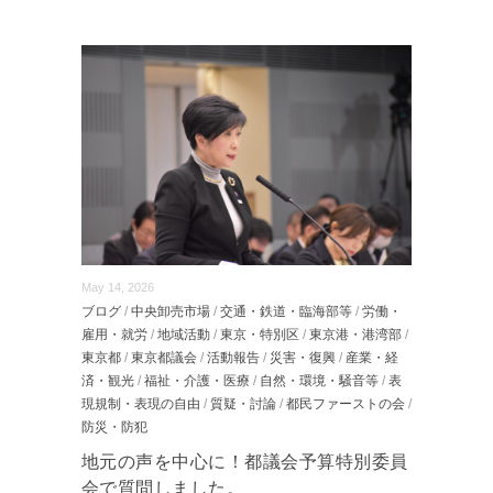
May 14, 2026
ブログ
/
中央卸売市場
/
交通・鉄道・臨海部等
/
労働・
雇用・就労
/
地域活動
/
東京・特別区
/
東京港・港湾部
/
東京都
/
東京都議会
/
活動報告
/
災害・復興
/
産業・経
済・観光
/
福祉・介護・医療
/
自然・環境・騒音等
/
表
現規制・表現の自由
/
質疑・討論
/
都民ファーストの会
/
防災・防犯
地元の声を中心に！都議会予算特別委員
会で質問しました。