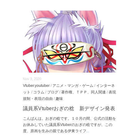
Nov 3, 2020
Vtuber.youtuber
/
アニメ・マンガ・ゲーム
/
インターネ
ット
/
コラム
/
ブログ
/
著作権、ＴＰＰ、同人関連
/
表現
規制・表現の自由
/
趣味
議員系Vtuberおぎの稔 新デザイン発表
こんばんは。おぎの稔です。１０月の間、公式の活動を
お休みしていた議員系Vtuberのおぎの稔ですが、この
度、原画を生みの親である伊東ライフ
...