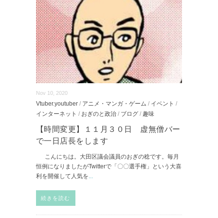
Nov 10, 2020
Vtuber.youtuber
/
アニメ・マンガ・ゲーム
/
イベント
/
インターネット
/
おぎのと政治
/
ブログ
/
趣味
【時間変更】１１月３０日 虚無僧バー
で一日店長をします
こんにちは。大田区議会議員のおぎの稔です。毎月
恒例になりましたがTwitterで「〇〇選手権」という大喜
利を開催して人気を
...
続きを読む