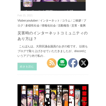
Feb 15, 2021
Vtuber.youtuber
/
インターネット
/
コラム
/
ご挨拶
/
ブ
ログ
/
多様性社会
/
情報化社会
/
活動報告
/
災害・復興
災害時のインターネットコミュニティの
あり方は？
こんばんは。大田区議会議員のおぎの稔です。 以前も
ブログで取り上げさせていただきましたが、discordと
いうアプリ内で私の
...
続きを読む