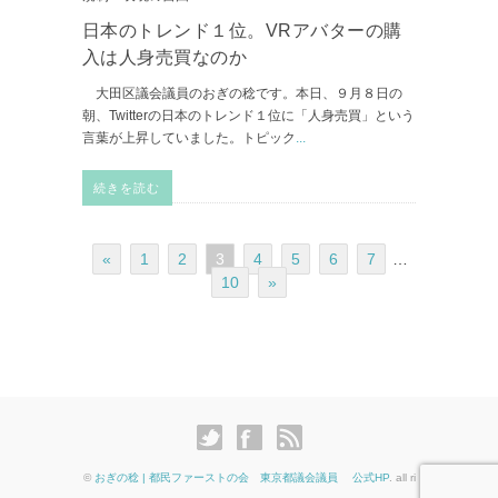
日本のトレンド１位。VRアバターの購
入は人身売買なのか
大田区議会議員のおぎの稔です。本日、９月８日の
朝、Twitterの日本のトレンド１位に「人身売買」という
言葉が上昇していました。トピック
...
続きを読む
«
1
2
3
4
5
6
7
…
10
»
©
おぎの稔 | 都民ファーストの会 東京都議会議員 公式HP
. all ri