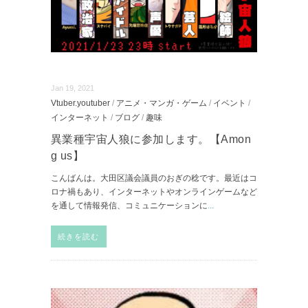
Jan 19, 2021
Vtuber.youtuber
/
アニメ・マンガ・ゲーム
/
イベント
/
インターネット
/
ブログ
/
趣味
異業種宇宙人狼に参加します。【Amon
g us】
こんばんは。大田区議会議員のおぎの稔です。最近はコ
ロナ禍もあり、インターネットやオンラインゲームなど
を通して情報発信、コミュニケーションに
...
続きを読む