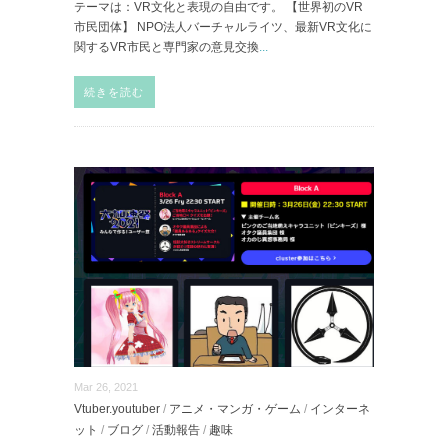
テーマは：VR文化と表現の自由です。 【世界初のVR
市民団体】 NPO法人バーチャルライツ、最新VR文化に
関するVR市民と専門家の意見交換
...
続きを読む
Mar 26, 2021
Vtuber.youtuber
/
アニメ・マンガ・ゲーム
/
インターネ
ット
/
ブログ
/
活動報告
/
趣味