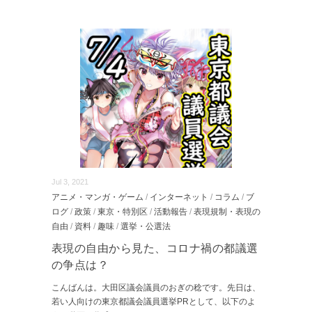
Jul 3, 2021
アニメ・マンガ・ゲーム
/
インターネット
/
コラム
/
ブ
ログ
/
政策
/
東京・特別区
/
活動報告
/
表現規制・表現の
自由
/
資料
/
趣味
/
選挙・公選法
表現の自由から見た、コロナ禍の都議選
の争点は？
こんばんは。大田区議会議員のおぎの稔です。先日は、
若い人向けの東京都議会議員選挙PRとして、以下のよ