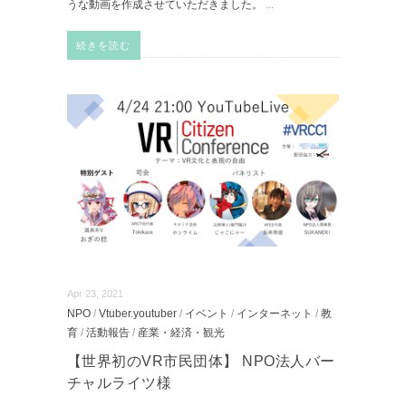
うな動画を作成させていただきました。
...
続きを読む
Apr 23, 2021
NPO
/
Vtuber.youtuber
/
イベント
/
インターネット
/
教
育
/
活動報告
/
産業・経済・観光
【世界初のVR市民団体】 NPO法人バー
チャルライツ様