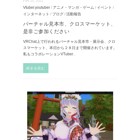
Feb 20, 2021
Vtuber.youtuber
/
アニメ・マンガ・ゲーム
/
イベント
/
インターネット
/
ブログ
/
活動報告
バーチャル見本市、クロスマーケット、
是非ご参加ください
VRChat上で行われるバーチャル見本市・展示会、クロ
スマーケット、本日から２８日まで開催されています。
私もコラボレーションVTuber
...
続きを読む